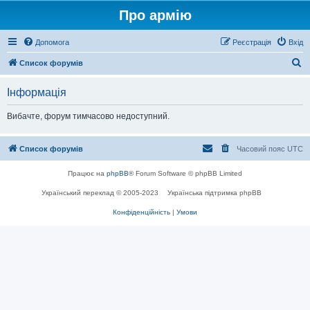
Про армію
Допомога
Реєстрація
Вхід
П
Список форумів
о
Інформація
ш
у
Вибачте, форум тимчасово недоступний.
к
Список форумів
Часовий пояс
UTC
Працює на
phpBB
® Forum Software © phpBB Limited
Український переклад © 2005-2023
Українська підтримка phpBB
Конфіденційність
|
Умови