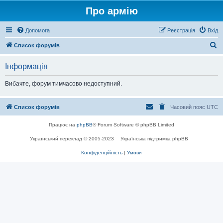
Про армію
Допомога
Реєстрація
Вхід
П
Список форумів
о
Інформація
ш
у
Вибачте, форум тимчасово недоступний.
к
Список форумів
Часовий пояс
UTC
Працює на
phpBB
® Forum Software © phpBB Limited
Український переклад © 2005-2023
Українська підтримка phpBB
Конфіденційність
|
Умови