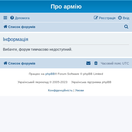
Про армію
Допомога
Реєстрація
Вхід
П
Список форумів
о
Інформація
ш
у
Вибачте, форум тимчасово недоступний.
к
Список форумів
Часовий пояс
UTC
Працює на
phpBB
® Forum Software © phpBB Limited
Український переклад © 2005-2023
Українська підтримка phpBB
Конфіденційність
|
Умови