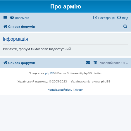
Про армію
Допомога
Реєстрація
Вхід
П
Список форумів
о
Інформація
ш
у
Вибачте, форум тимчасово недоступний.
к
Список форумів
Часовий пояс
UTC
Працює на
phpBB
® Forum Software © phpBB Limited
Український переклад © 2005-2023
Українська підтримка phpBB
Конфіденційність
|
Умови