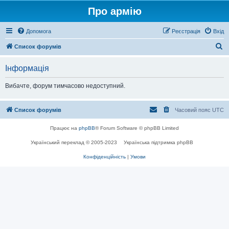
Про армію
Допомога
Реєстрація
Вхід
П
Список форумів
о
Інформація
ш
у
Вибачте, форум тимчасово недоступний.
к
Список форумів
Часовий пояс
UTC
Працює на
phpBB
® Forum Software © phpBB Limited
Український переклад © 2005-2023
Українська підтримка phpBB
Конфіденційність
|
Умови