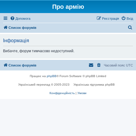
Про армію
Допомога
Реєстрація
Вхід
П
Список форумів
о
Інформація
ш
у
Вибачте, форум тимчасово недоступний.
к
Список форумів
Часовий пояс
UTC
Працює на
phpBB
® Forum Software © phpBB Limited
Український переклад © 2005-2023
Українська підтримка phpBB
Конфіденційність
|
Умови