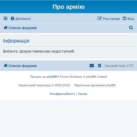
Про армію
Допомога
Реєстрація
Вхід
П
Список форумів
о
Інформація
ш
у
Вибачте, форум тимчасово недоступний.
к
Список форумів
Часовий пояс
UTC
Працює на
phpBB
® Forum Software © phpBB Limited
Український переклад © 2005-2023
Українська підтримка phpBB
Конфіденційність
|
Умови