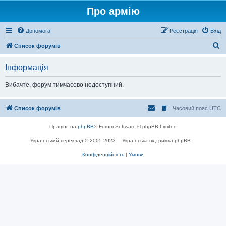
Про армію
Допомога
Реєстрація
Вхід
П
Список форумів
о
Інформація
ш
у
Вибачте, форум тимчасово недоступний.
к
Список форумів
Часовий пояс
UTC
Працює на
phpBB
® Forum Software © phpBB Limited
Український переклад © 2005-2023
Українська підтримка phpBB
Конфіденційність
|
Умови