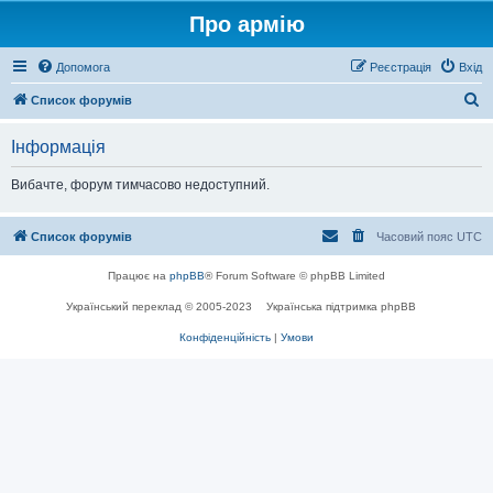
Про армію
Допомога
Реєстрація
Вхід
П
Список форумів
о
Інформація
ш
у
Вибачте, форум тимчасово недоступний.
к
Список форумів
Часовий пояс
UTC
Працює на
phpBB
® Forum Software © phpBB Limited
Український переклад © 2005-2023
Українська підтримка phpBB
Конфіденційність
|
Умови