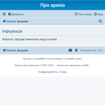
Про армію
Допомога
Реєстрація
Вхід
П
Список форумів
о
Інформація
ш
у
Вибачте, форум тимчасово недоступний.
к
Список форумів
Часовий пояс
UTC
Працює на
phpBB
® Forum Software © phpBB Limited
Український переклад © 2005-2023
Українська підтримка phpBB
Конфіденційність
|
Умови