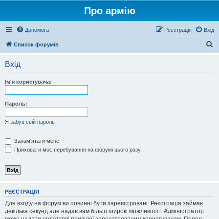
Про армію
Допомога
Реєстрація
Вхід
П
Список форумів
о
Вхід
ш
у
Ім'я користувача:
к
Пароль:
Я забув свій пароль
Запам'ятати мене
Приховати моє перебування на форумі цього разу
РЕЄСТРАЦІЯ
Для входу на форум ви повинні бути зареєстровані. Реєстрація займає
декілька секунд але надає вам більш широкі можливості. Адміністратор
може надати додаткові привілеї зареєстрованим користувачам. Перед