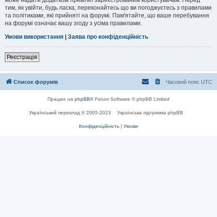
тим, як увійти, будь ласка, переконайтесь що ви погоджуєтесь з правилами
та політиками, які прийняті на форумі. Пам'ятайте, що ваше перебування
на форумі означає вашу згоду з усіма правилами.
Умови використання
|
Заява про конфіденційність
Реєстрація
Список форумів
Часовий пояс
UTC
Працює на
phpBB
® Forum Software © phpBB Limited
Український переклад © 2005-2023
Українська підтримка phpBB
Конфіденційність
|
Умови