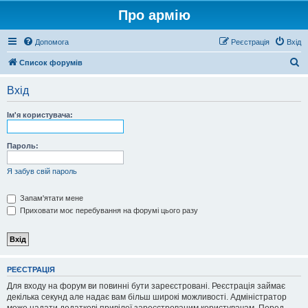
Про армію
Допомога
Реєстрація
Вхід
П
Список форумів
о
Вхід
ш
у
Ім'я користувача:
к
Пароль:
Я забув свій пароль
Запам'ятати мене
Приховати моє перебування на форумі цього разу
РЕЄСТРАЦІЯ
Для входу на форум ви повинні бути зареєстровані. Реєстрація займає
декілька секунд але надає вам більш широкі можливості. Адміністратор
може надати додаткові привілеї зареєстрованим користувачам. Перед