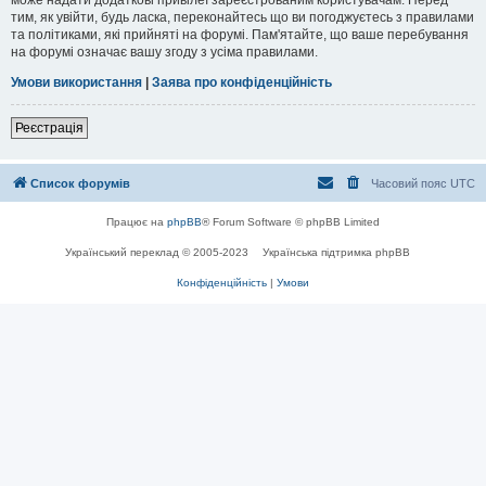
тим, як увійти, будь ласка, переконайтесь що ви погоджуєтесь з правилами
та політиками, які прийняті на форумі. Пам'ятайте, що ваше перебування
на форумі означає вашу згоду з усіма правилами.
Умови використання
|
Заява про конфіденційність
Реєстрація
Список форумів
Часовий пояс
UTC
Працює на
phpBB
® Forum Software © phpBB Limited
Український переклад © 2005-2023
Українська підтримка phpBB
Конфіденційність
|
Умови