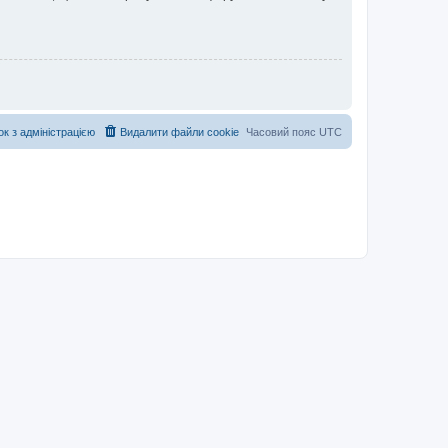
ок з адміністрацією
Видалити файли cookie
Часовий пояс
UTC