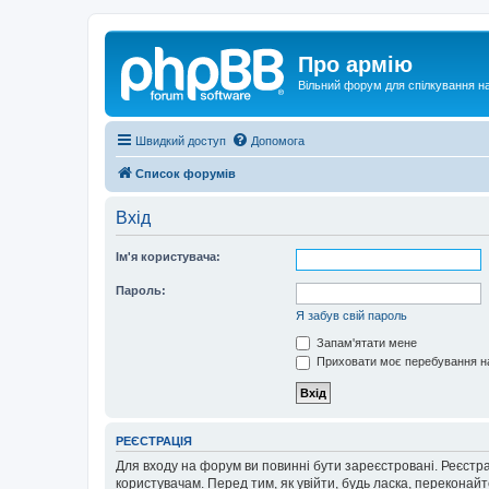
Про армію
Вільний форум для спілкування на
Швидкий доступ
Допомога
Список форумів
Вхід
Ім'я користувача:
Пароль:
Я забув свій пароль
Запам'ятати мене
Приховати моє перебування на
РЕЄСТРАЦІЯ
Для входу на форум ви повинні бути зареєстровані. Реєстр
користувачам. Перед тим, як увійти, будь ласка, перекона