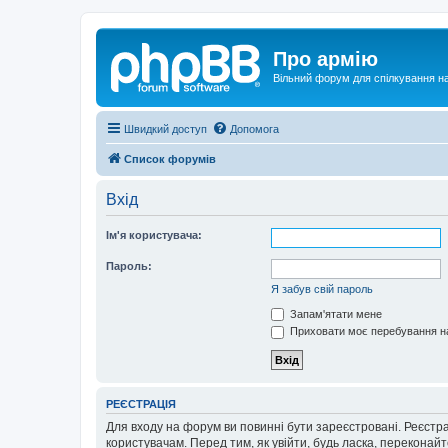
Про армію
Вільний форум для спілкування на
Швидкий доступ
Допомога
Список форумів
Вхід
Ім'я користувача:
Пароль:
Я забув свій пароль
Запам'ятати мене
Приховати моє перебування на
РЕЄСТРАЦІЯ
Для входу на форум ви повинні бути зареєстровані. Реєстр
користувачам. Перед тим, як увійти, будь ласка, перекона