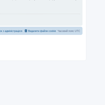
ок з адміністрацією
Видалити файли cookie
Часовий пояс
UTC