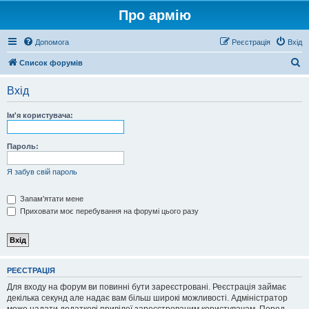
Про армію
Допомога
Реєстрація
Вхід
П
Список форумів
о
Вхід
ш
у
Ім'я користувача:
к
Пароль:
Я забув свій пароль
Запам'ятати мене
Приховати моє перебування на форумі цього разу
РЕЄСТРАЦІЯ
Для входу на форум ви повинні бути зареєстровані. Реєстрація займає
декілька секунд але надає вам більш широкі можливості. Адміністратор
може надати додаткові привілеї зареєстрованим користувачам. Перед