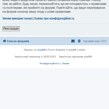
тим, як увійти, будь ласка, переконайтесь що ви погоджуєтесь з правилами
та політиками, які прийняті на форумі. Пам'ятайте, що ваше перебування
на форумі означає вашу згоду з усіма правилами.
Умови використання
|
Заява про конфіденційність
Реєстрація
Список форумів
Часовий пояс
UTC
Працює на
phpBB
® Forum Software © phpBB Limited
Український переклад © 2005-2023
Українська підтримка phpBB
Конфіденційність
|
Умови