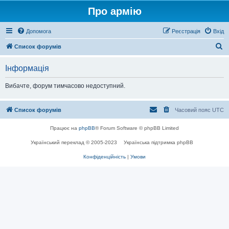
Про армію
Допомога
Реєстрація
Вхід
П
Список форумів
о
Інформація
ш
у
Вибачте, форум тимчасово недоступний.
к
Список форумів
Часовий пояс
UTC
Працює на
phpBB
® Forum Software © phpBB Limited
Український переклад © 2005-2023
Українська підтримка phpBB
Конфіденційність
|
Умови