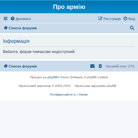
Про армію
Допомога
Реєстрація
Вхід
П
Список форумів
о
Інформація
ш
у
Вибачте, форум тимчасово недоступний.
к
Список форумів
Часовий пояс
UTC
Працює на
phpBB
® Forum Software © phpBB Limited
Український переклад © 2005-2023
Українська підтримка phpBB
Конфіденційність
|
Умови