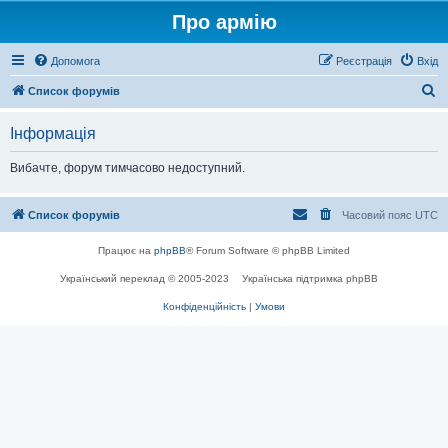
Про армію
Допомога
Реєстрація
Вхід
П
Список форумів
о
Інформація
ш
у
Вибачте, форум тимчасово недоступний.
к
Список форумів
Часовий пояс
UTC
Працює на
phpBB
® Forum Software © phpBB Limited
Український переклад © 2005-2023
Українська підтримка phpBB
Конфіденційність
|
Умови