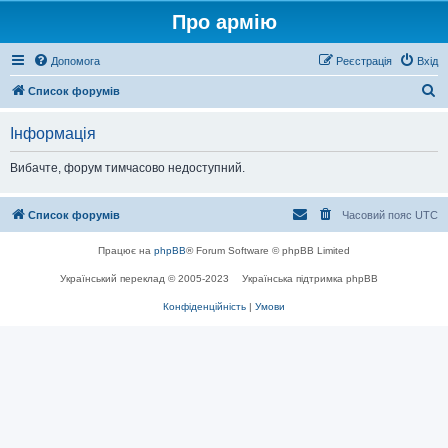
Про армію
Допомога
Реєстрація
Вхід
П
Список форумів
о
Інформація
ш
у
Вибачте, форум тимчасово недоступний.
к
Список форумів
Часовий пояс
UTC
Працює на
phpBB
® Forum Software © phpBB Limited
Український переклад © 2005-2023
Українська підтримка phpBB
Конфіденційність
|
Умови