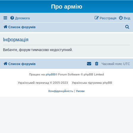
Про армію
Допомога
Реєстрація
Вхід
П
Список форумів
о
Інформація
ш
у
Вибачте, форум тимчасово недоступний.
к
Список форумів
Часовий пояс
UTC
Працює на
phpBB
® Forum Software © phpBB Limited
Український переклад © 2005-2023
Українська підтримка phpBB
Конфіденційність
|
Умови