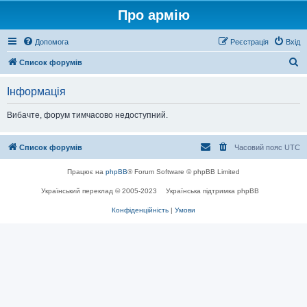
Про армію
Допомога
Реєстрація
Вхід
П
Список форумів
о
Інформація
ш
у
Вибачте, форум тимчасово недоступний.
к
Список форумів
Часовий пояс
UTC
Працює на
phpBB
® Forum Software © phpBB Limited
Український переклад © 2005-2023
Українська підтримка phpBB
Конфіденційність
|
Умови