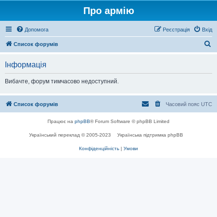
Про армію
Допомога
Реєстрація
Вхід
П
Список форумів
о
Інформація
ш
у
Вибачте, форум тимчасово недоступний.
к
Список форумів
Часовий пояс
UTC
Працює на
phpBB
® Forum Software © phpBB Limited
Український переклад © 2005-2023
Українська підтримка phpBB
Конфіденційність
|
Умови