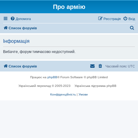
Про армію
Допомога
Реєстрація
Вхід
П
Список форумів
о
Інформація
ш
у
Вибачте, форум тимчасово недоступний.
к
Список форумів
Часовий пояс
UTC
Працює на
phpBB
® Forum Software © phpBB Limited
Український переклад © 2005-2023
Українська підтримка phpBB
Конфіденційність
|
Умови