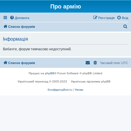
Про армію
Допомога
Реєстрація
Вхід
П
Список форумів
о
Інформація
ш
у
Вибачте, форум тимчасово недоступний.
к
Список форумів
Часовий пояс
UTC
Працює на
phpBB
® Forum Software © phpBB Limited
Український переклад © 2005-2023
Українська підтримка phpBB
Конфіденційність
|
Умови