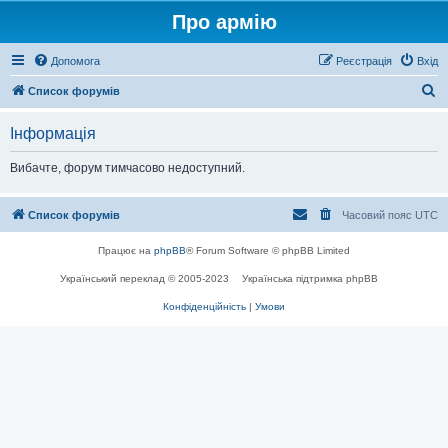
Про армію
Допомога
Реєстрація
Вхід
П
Список форумів
о
Інформація
ш
у
Вибачте, форум тимчасово недоступний.
к
Список форумів
Часовий пояс
UTC
Працює на
phpBB
® Forum Software © phpBB Limited
Український переклад © 2005-2023
Українська підтримка phpBB
Конфіденційність
|
Умови