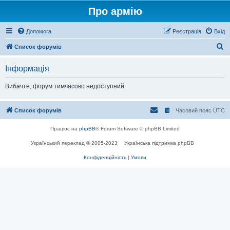
Про армію
Допомога
Реєстрація
Вхід
П
Список форумів
о
Інформація
ш
у
Вибачте, форум тимчасово недоступний.
к
Список форумів
Часовий пояс
UTC
Працює на
phpBB
® Forum Software © phpBB Limited
Український переклад © 2005-2023
Українська підтримка phpBB
Конфіденційність
|
Умови